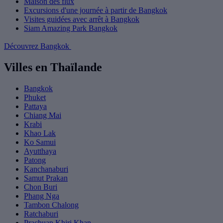
Maison des flux
Excursions d'une journée à partir de Bangkok
Visites guidées avec arrêt à Bangkok
Siam Amazing Park Bangkok
Découvrez Bangkok
Villes en Thaïlande
Bangkok
Phuket
Pattaya
Chiang Mai
Krabi
Khao Lak
Ko Samui
Ayutthaya
Patong
Kanchanaburi
Samut Prakan
Chon Buri
Phang Nga
Tambon Chalong
Ratchaburi
Prachuap Khiri Khan