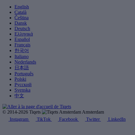
English
Català
Čeština
Dansk
Deutsch
Ελληνικά
Español
Français
한국어
Italiano
Nederlands
日本語
Português
Polski
Русский
Svenska
中文
© 2014-2026 Tiqets
Amsterdam
Instagram
TikTok
Facebook
Twitter
LinkedIn