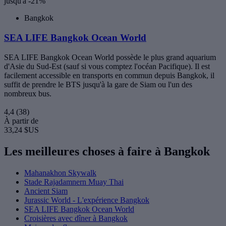
jusqu'à -21%
Bangkok
SEA LIFE Bangkok Ocean World
SEA LIFE Bangkok Ocean World possède le plus grand aquarium
d'Asie du Sud-Est (sauf si vous comptez l'océan Pacifique). Il est
facilement accessible en transports en commun depuis Bangkok, il
suffit de prendre le BTS jusqu'à la gare de Siam ou l'un des
nombreux bus.
4,4
(38)
À partir de
33,24 $US
Les meilleures choses à faire à Bangkok
Mahanakhon Skywalk
Stade Rajadamnern Muay Thai
Ancient Siam
Jurassic World - L'expérience Bangkok
SEA LIFE Bangkok Ocean World
Croisières avec dîner à Bangkok