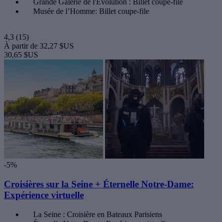
Grande Galerie de l'Évolution : Billet coupe-file
Musée de l’Homme: Billet coupe-file
4,3
(15)
À partir de
32,27 $US
30,65 $US
-5%
Croisières sur la Seine + Éternelle Notre-Dame:
Expérience virtuelle
La Seine : Croisière en Bateaux Parisiens