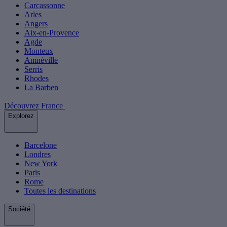
Carcassonne
Arles
Angers
Aix-en-Provence
Agde
Monteux
Amnéville
Serris
Rhodes
La Barben
Découvrez France
Explorez
Barcelone
Londres
New York
Paris
Rome
Toutes les destinations
Société