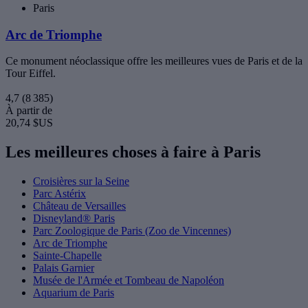
Paris
Arc de Triomphe
Ce monument néoclassique offre les meilleures vues de Paris et de la
Tour Eiffel.
4,7
(8 385)
À partir de
20,74 $US
Les meilleures choses à faire à Paris
Croisières sur la Seine
Parc Astérix
Château de Versailles
Disneyland® Paris
Parc Zoologique de Paris (Zoo de Vincennes)
Arc de Triomphe
Sainte-Chapelle
Palais Garnier
Musée de l'Armée et Tombeau de Napoléon
Aquarium de Paris