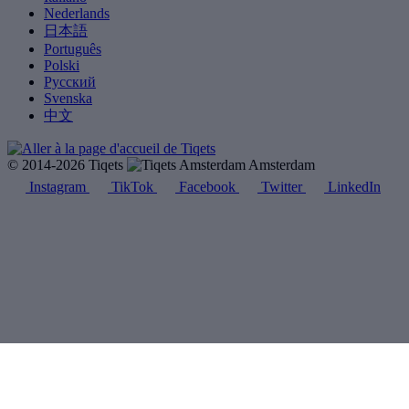
Nederlands
日本語
Português
Polski
Русский
Svenska
中文
© 2014-2026 Tiqets
Amsterdam
Instagram
TikTok
Facebook
Twitter
LinkedIn