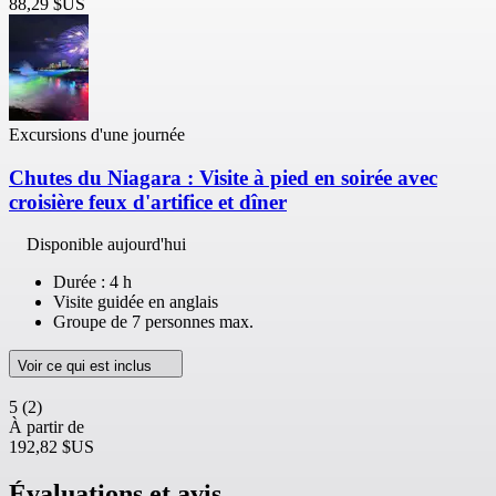
88,29 $US
Excursions d'une journée
Chutes du Niagara : Visite à pied en soirée avec
croisière feux d'artifice et dîner
Disponible aujourd'hui
Durée : 4 h
Visite guidée en anglais
Groupe de 7 personnes max.
Voir ce qui est inclus
5
(2)
À partir de
192,82 $US
Évaluations et avis