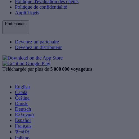
Politique d'évaluation des clients
Politique de confidentialité
Appli Tiqets
Partenariats
Devenez un partenaire
Devenez un distributeur
Téléchargée par plus de
5 000 000 voyageurs
English
Català
Čeština
Dansk
Deutsch
Ελληνικά
Español
Français
한국어
Italiano