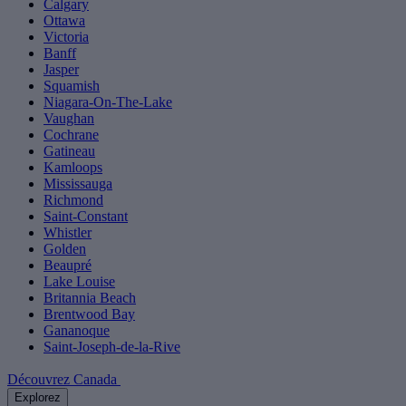
Calgary
Ottawa
Victoria
Banff
Jasper
Squamish
Niagara-On-The-Lake
Vaughan
Cochrane
Gatineau
Kamloops
Mississauga
Richmond
Saint-Constant
Whistler
Golden
Beaupré
Lake Louise
Britannia Beach
Brentwood Bay
Gananoque
Saint-Joseph-de-la-Rive
Découvrez Canada
Explorez