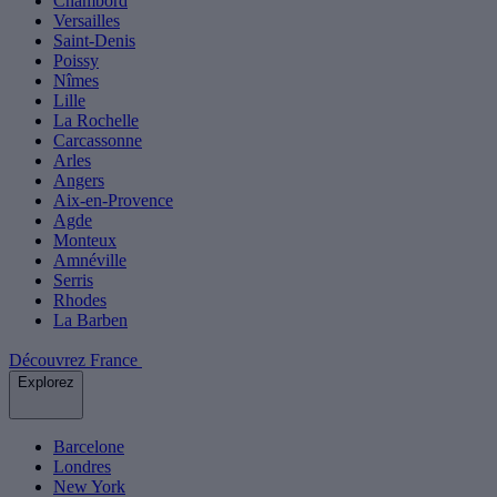
Chambord
Versailles
Saint-Denis
Poissy
Nîmes
Lille
La Rochelle
Carcassonne
Arles
Angers
Aix-en-Provence
Agde
Monteux
Amnéville
Serris
Rhodes
La Barben
Découvrez France
Explorez
Barcelone
Londres
New York