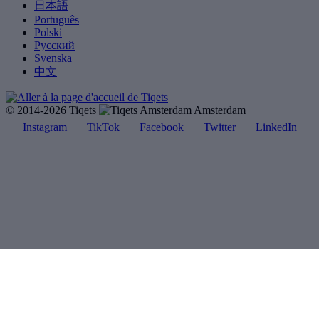
日本語
Português
Polski
Русский
Svenska
中文
© 2014-2026 Tiqets
Amsterdam
Instagram
TikTok
Facebook
Twitter
LinkedIn