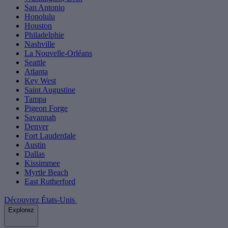
San Antonio
Honolulu
Houston
Philadelphie
Nashville
La Nouvelle-Orléans
Seattle
Atlanta
Key West
Saint Augustine
Tampa
Pigeon Forge
Savannah
Denver
Fort Lauderdale
Austin
Dallas
Kissimmee
Myrtle Beach
East Rutherford
Découvrez États-Unis
Explorez