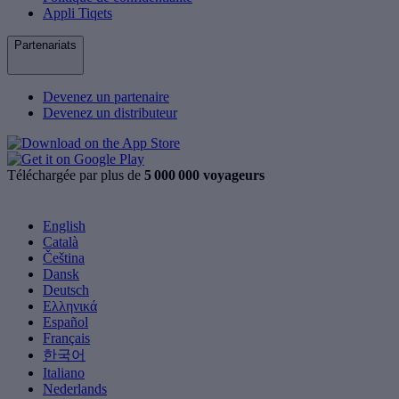
Appli Tiqets
Partenariats
Devenez un partenaire
Devenez un distributeur
Téléchargée par plus de
5 000 000 voyageurs
English
Català
Čeština
Dansk
Deutsch
Ελληνικά
Español
Français
한국어
Italiano
Nederlands