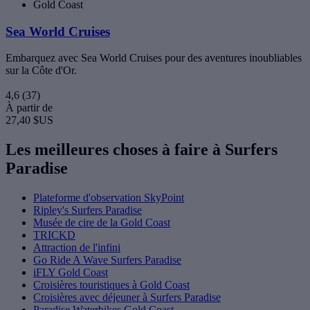
Gold Coast
Sea World Cruises
Embarquez avec Sea World Cruises pour des aventures inoubliables
sur la Côte d'Or.
4,6
(37)
À partir de
27,40 $US
Les meilleures choses à faire à Surfers
Paradise
Plateforme d'observation SkyPoint
Ripley's Surfers Paradise
Musée de cire de la Gold Coast
TRICKD
Attraction de l'infini
Go Ride A Wave Surfers Paradise
iFLY Gold Coast
Croisières touristiques à Gold Coast
Croisières avec déjeuner à Surfers Paradise
Paradise Waterbikes Gold Coast