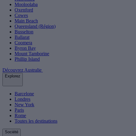
Mooloolaba
Oxenford
Cowes
Main Beach
Queensland (Région)
Busselton
Ballarat
Coomera
Byron Bay
Mount Tamborine
Phillip Island
Découvrez Australie
Explorez
Barcelone
Londres
New York
Paris
Rome
Toutes les destinations
Société