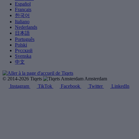
Español
Français
한국어
Italiano
Nederlands
日本語
Português
Polski
Русский
Svenska
中文
© 2014-2026 Tiqets
Amsterdam
Instagram
TikTok
Facebook
Twitter
LinkedIn