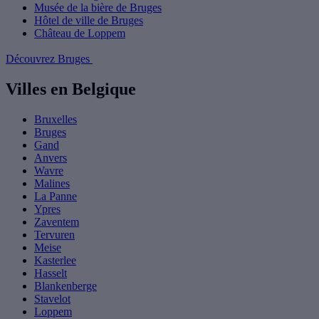
Musée de la bière de Bruges
Hôtel de ville de Bruges
Château de Loppem
Découvrez Bruges
Villes en Belgique
Bruxelles
Bruges
Gand
Anvers
Wavre
Malines
La Panne
Ypres
Zaventem
Tervuren
Meise
Kasterlee
Hasselt
Blankenberge
Stavelot
Loppem