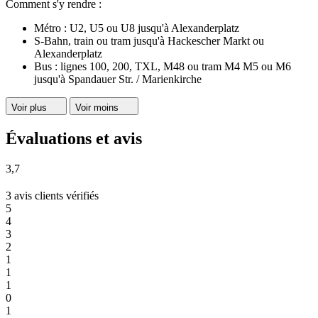
Comment s'y rendre :
Métro : U2, U5 ou U8 jusqu'à Alexanderplatz
S-Bahn, train ou tram jusqu'à Hackescher Markt ou
Alexanderplatz
Bus : lignes 100, 200, TXL, M48 ou tram M4 M5 ou M6
jusqu'à Spandauer Str. / Marienkirche
Voir plus
Voir moins
Évaluations et avis
3,7
3 avis clients vérifiés
5
4
3
2
1
1
1
0
1