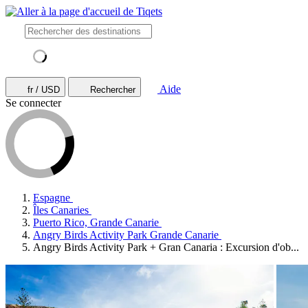
Aide
fr / USD
Rechercher
Se connecter
Espagne
Îles Canaries
Puerto Rico, Grande Canarie
Angry Birds Activity Park Grande Canarie
Angry Birds Activity Park + Gran Canaria : Excursion d'ob...