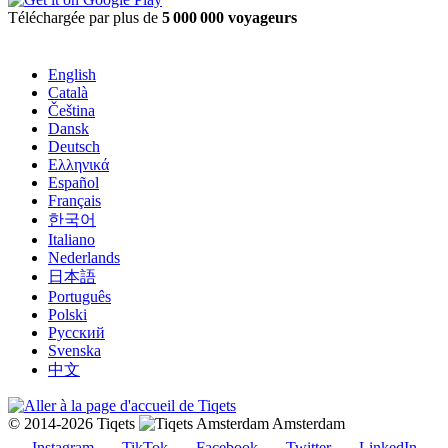
Téléchargée par plus de
5 000 000 voyageurs
English
Català
Čeština
Dansk
Deutsch
Ελληνικά
Español
Français
한국어
Italiano
Nederlands
日本語
Português
Polski
Русский
Svenska
中文
© 2014-2026 Tiqets
Amsterdam
Instagram
TikTok
Facebook
Twitter
LinkedIn