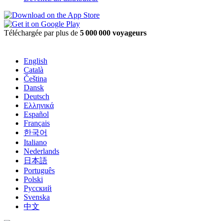
Téléchargée par plus de
5 000 000 voyageurs
English
Català
Čeština
Dansk
Deutsch
Ελληνικά
Español
Français
한국어
Italiano
Nederlands
日本語
Português
Polski
Русский
Svenska
中文