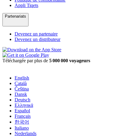
Appli Tiqets
Partenariats
Devenez un partenaire
Devenez un distributeur
Téléchargée par plus de
5 000 000 voyageurs
English
Català
Čeština
Dansk
Deutsch
Ελληνικά
Español
Français
한국어
Italiano
Nederlands