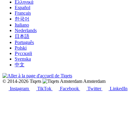
Ελληνικά
Español
Français
한국어
Italiano
Nederlands
日本語
Português
Polski
Русский
Svenska
中文
© 2014-2026 Tiqets
Amsterdam
Instagram
TikTok
Facebook
Twitter
LinkedIn