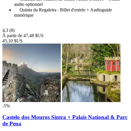
audio optionnel
Quinta da Regaleira : Billet d'entrée + Audioguide
numérique
4,3
(8)
À partir de
47,48 $US
45,10 $US
-5%
Castelo dos Mouros Sintra + Palais National & Parc
de Pena