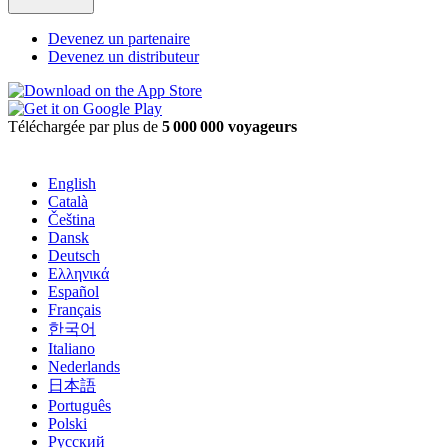
Devenez un partenaire
Devenez un distributeur
Téléchargée par plus de
5 000 000 voyageurs
English
Català
Čeština
Dansk
Deutsch
Ελληνικά
Español
Français
한국어
Italiano
Nederlands
日本語
Português
Polski
Русский