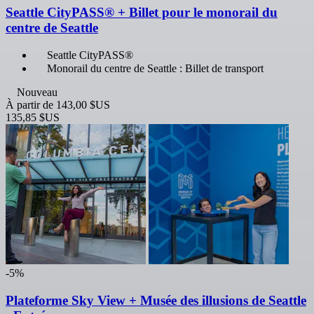
Seattle CityPASS® + Billet pour le monorail du
centre de Seattle
Seattle CityPASS®
Monorail du centre de Seattle : Billet de transport
Nouveau
À partir de
143,00 $US
135,85 $US
-5%
Plateforme Sky View + Musée des illusions de Seattle