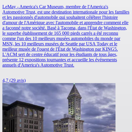
LeMay - America's Car Museum, membre de l'America's
Automotive Trust, est une destination internationale pour les familles
et les passionnés d'automobile qui souhaitent célébrer l'histoire
d'amour de l'Amérique avec l'automobile et apprendre comment elle
a façonné notre société. Basé à Tacoma, dans l'État de Washington,
le superbe établissement de 165 000 pieds carrés a été reconnu
comme l'un des 10 meilleurs musées automobiles du monde par
MSN, les 10 meilleurs musées de Seattle par USA Today et le
meilleur musée de l'ouest de l'État de Washington par KING5.
L'ACM sert de centre éducatif pour les étudiants de tous âges,
présente 12 expositions tournantes et accueille les événements
annuels d'America's Automotive Trust.
4,7
(29 avis)