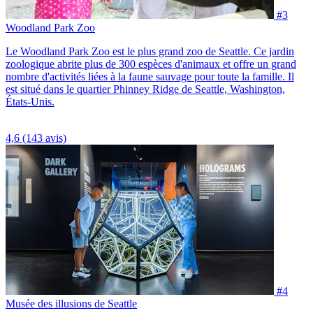
#3
Woodland Park Zoo
Le Woodland Park Zoo est le plus grand zoo de Seattle. Ce jardin
zoologique abrite plus de 300 espèces d'animaux et offre un grand
nombre d'activités liées à la faune sauvage pour toute la famille. Il
est situé dans le quartier Phinney Ridge de Seattle, Washington,
États-Unis.
4,6
(143 avis)
#4
Musée des illusions de Seattle