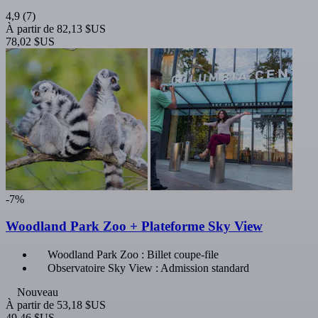
4,9
(7)
À partir de
82,13 $US
78,02 $US
-7%
Woodland Park Zoo + Plateforme Sky View
Woodland Park Zoo : Billet coupe-file
Observatoire Sky View : Admission standard
Nouveau
À partir de
53,18 $US
49,46 $US