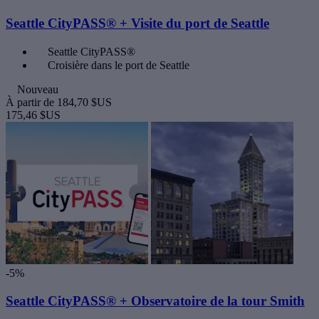
Seattle CityPASS® + Visite du port de Seattle
Seattle CityPASS®
Croisière dans le port de Seattle
Nouveau
À partir de
184,70 $US
175,46 $US
-5%
Seattle CityPASS® + Observatoire de la tour Smith