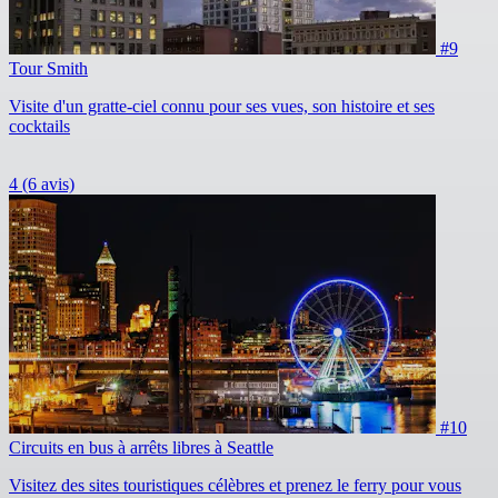
#9
Tour Smith
Visite d'un gratte-ciel connu pour ses vues, son histoire et ses
cocktails
4
(6 avis)
#10
Circuits en bus à arrêts libres à Seattle
Visitez des sites touristiques célèbres et prenez le ferry pour vous