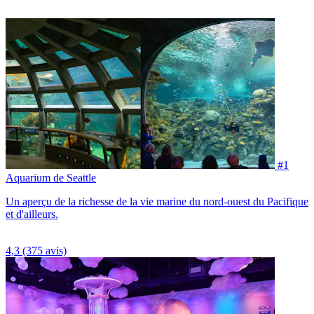
#1
Aquarium de Seattle
Un aperçu de la richesse de la vie marine du nord-ouest du Pacifique
et d'ailleurs.
4,3
(375 avis)