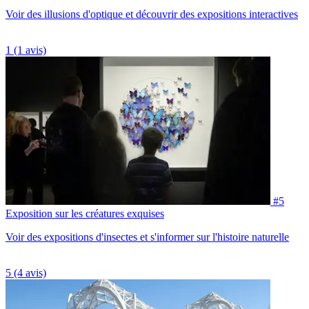
Voir des illusions d'optique et découvrir des expositions interactives
1
(1 avis)
#5
Exposition sur les créatures exquises
Voir des expositions d'insectes et s'informer sur l'histoire naturelle
5
(4 avis)