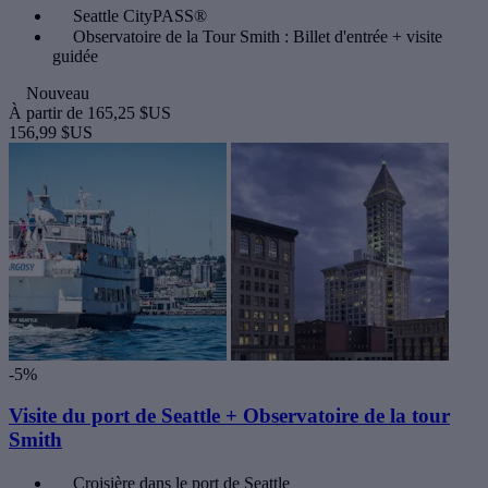
Seattle CityPASS®
Observatoire de la Tour Smith : Billet d'entrée + visite
guidée
Nouveau
À partir de
165,25 $US
156,99 $US
-5%
Visite du port de Seattle + Observatoire de la tour
Smith
Croisière dans le port de Seattle