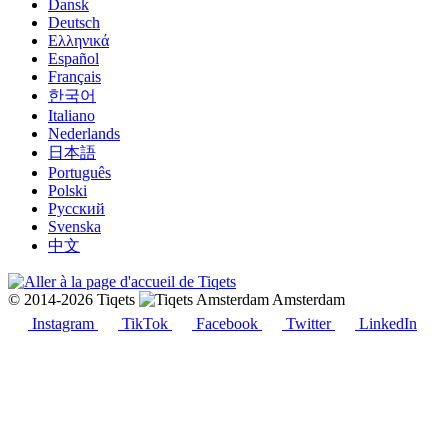
Dansk
Deutsch
Ελληνικά
Español
Français
한국어
Italiano
Nederlands
日本語
Português
Polski
Русский
Svenska
中文
© 2014-2026 Tiqets
Amsterdam
Instagram
TikTok
Facebook
Twitter
LinkedIn