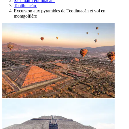
San Juan Teotihuacán
Teotihuacán
Excursion aux pyramides de Teotihuacán et vol en
montgolfière