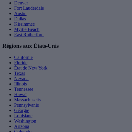
Denver
Fort Lauderdale
Austin
Dallas
Kissimmee
Myrtle Beach
East Rutherford
Régions aux États-Unis
Californie
Floride
État de New York
Texas
Nevada
Illinois
Tennessee
Hawaï
Massachusetts
Pennsylvanie
Géorgie
Louisiane
Washington
Arizona
Colorado