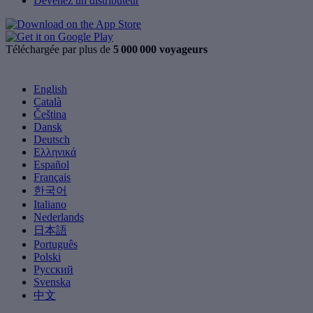
Devenez un distributeur
Téléchargée par plus de
5 000 000 voyageurs
English
Català
Čeština
Dansk
Deutsch
Ελληνικά
Español
Français
한국어
Italiano
Nederlands
日本語
Português
Polski
Русский
Svenska
中文