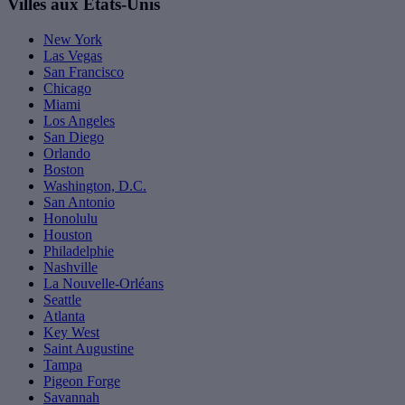
Villes aux États-Unis
New York
Las Vegas
San Francisco
Chicago
Miami
Los Angeles
San Diego
Orlando
Boston
Washington, D.C.
San Antonio
Honolulu
Houston
Philadelphie
Nashville
La Nouvelle-Orléans
Seattle
Atlanta
Key West
Saint Augustine
Tampa
Pigeon Forge
Savannah