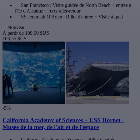
San Francisco : Visite guidée de North Beach + entrée à
l'île d'Alcatraz + ferry aller-retour
SS Jeremiah O'Brien : Billet d'entrée + Visite à quai
Nouveau
À partir de
109,00 $US
103,55 $US
-5%
California Academy of Sciences + USS Hornet -
Musée de la mer, de l'air et de l'espace
California Academy of Sciences : Billet d'entrée