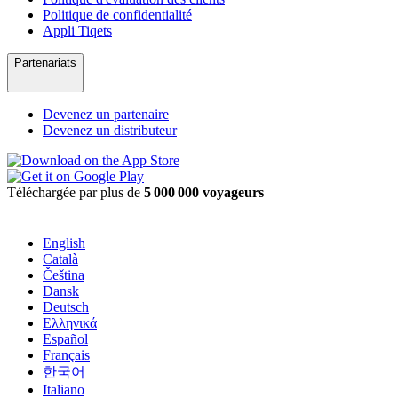
Politique de confidentialité
Appli Tiqets
Partenariats
Devenez un partenaire
Devenez un distributeur
Téléchargée par plus de
5 000 000 voyageurs
English
Català
Čeština
Dansk
Deutsch
Ελληνικά
Español
Français
한국어
Italiano