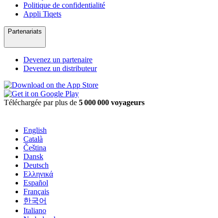
Politique de confidentialité
Appli Tiqets
Partenariats
Devenez un partenaire
Devenez un distributeur
Téléchargée par plus de
5 000 000 voyageurs
English
Català
Čeština
Dansk
Deutsch
Ελληνικά
Español
Français
한국어
Italiano