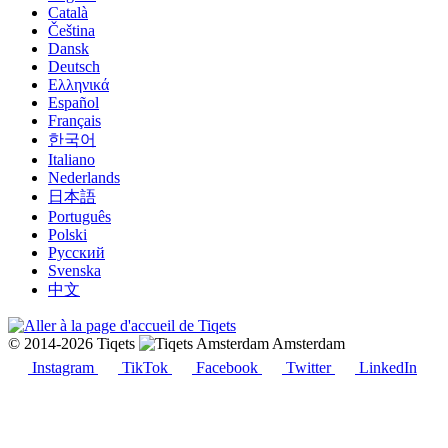
Català
Čeština
Dansk
Deutsch
Ελληνικά
Español
Français
한국어
Italiano
Nederlands
日本語
Português
Polski
Русский
Svenska
中文
© 2014-2026 Tiqets
Amsterdam
Instagram
TikTok
Facebook
Twitter
LinkedIn