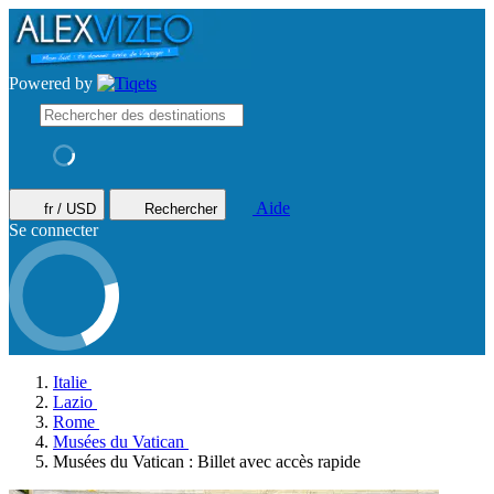
Powered by
Aide
fr / USD
Rechercher
Se connecter
Italie
Lazio
Rome
Musées du Vatican
Musées du Vatican : Billet avec accès rapide