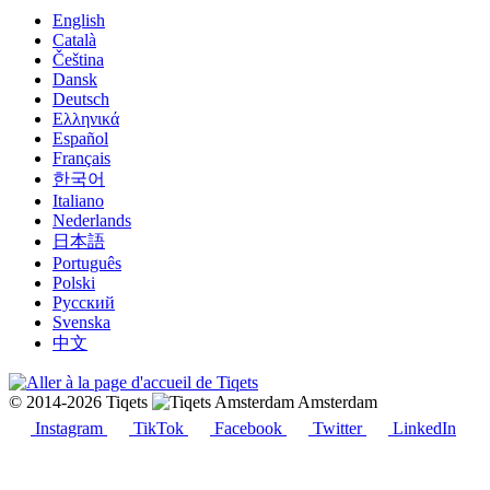
English
Català
Čeština
Dansk
Deutsch
Ελληνικά
Español
Français
한국어
Italiano
Nederlands
日本語
Português
Polski
Русский
Svenska
中文
© 2014-2026 Tiqets
Amsterdam
Instagram
TikTok
Facebook
Twitter
LinkedIn