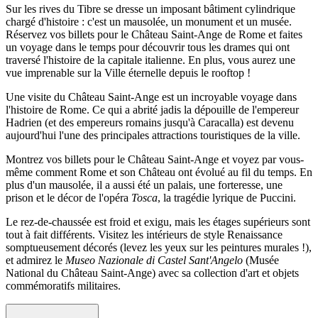
Sur les rives du Tibre se dresse un imposant bâtiment cylindrique
chargé d'histoire : c'est un mausolée, un monument et un musée.
Réservez vos billets pour le Château Saint-Ange de Rome et faites
un voyage dans le temps pour découvrir tous les drames qui ont
traversé l'histoire de la capitale italienne. En plus, vous aurez une
vue imprenable sur la Ville éternelle depuis le rooftop !
Une visite du Château Saint-Ange est un incroyable voyage dans
l'histoire de Rome. Ce qui a abrité jadis la dépouille de l'empereur
Hadrien (et des empereurs romains jusqu'à Caracalla) est devenu
aujourd'hui l'une des principales attractions touristiques de la ville.
Montrez vos billets pour le Château Saint-Ange et voyez par vous-
même comment Rome et son Château ont évolué au fil du temps. En
plus d'un mausolée, il a aussi été un palais, une forteresse, une
prison et le décor de l'opéra
Tosca
, la tragédie lyrique de Puccini.
Le rez-de-chaussée est froid et exigu, mais les étages supérieurs sont
tout à fait différents. Visitez les intérieurs de style Renaissance
somptueusement décorés (levez les yeux sur les peintures murales !),
et admirez le
Museo Nazionale di Castel Sant'Angelo
(Musée
National du Château Saint-Ange) avec sa collection d'art et objets
commémoratifs militaires.