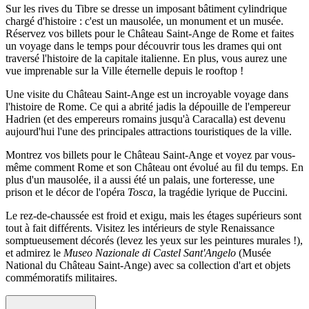
Sur les rives du Tibre se dresse un imposant bâtiment cylindrique
chargé d'histoire : c'est un mausolée, un monument et un musée.
Réservez vos billets pour le Château Saint-Ange de Rome et faites
un voyage dans le temps pour découvrir tous les drames qui ont
traversé l'histoire de la capitale italienne. En plus, vous aurez une
vue imprenable sur la Ville éternelle depuis le rooftop !
Une visite du Château Saint-Ange est un incroyable voyage dans
l'histoire de Rome. Ce qui a abrité jadis la dépouille de l'empereur
Hadrien (et des empereurs romains jusqu'à Caracalla) est devenu
aujourd'hui l'une des principales attractions touristiques de la ville.
Montrez vos billets pour le Château Saint-Ange et voyez par vous-
même comment Rome et son Château ont évolué au fil du temps. En
plus d'un mausolée, il a aussi été un palais, une forteresse, une
prison et le décor de l'opéra
Tosca
, la tragédie lyrique de Puccini.
Le rez-de-chaussée est froid et exigu, mais les étages supérieurs sont
tout à fait différents. Visitez les intérieurs de style Renaissance
somptueusement décorés (levez les yeux sur les peintures murales !),
et admirez le
Museo Nazionale di Castel Sant'Angelo
(Musée
National du Château Saint-Ange) avec sa collection d'art et objets
commémoratifs militaires.