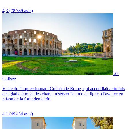
4,3
(78 389 avis)
#2
Colisée
Visite de l'impressionnant Colisée de Rome, qui accueillait autrefois
des gladiateurs et des chars ; réserver l'entrée en ligne à l'avance en
raison de la forte demande.
4,1
(49 434 avis)