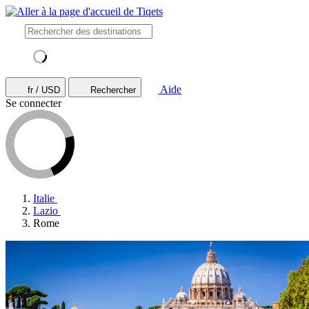
Aide
fr / USD
Rechercher
Se connecter
Italie
Lazio
Rome