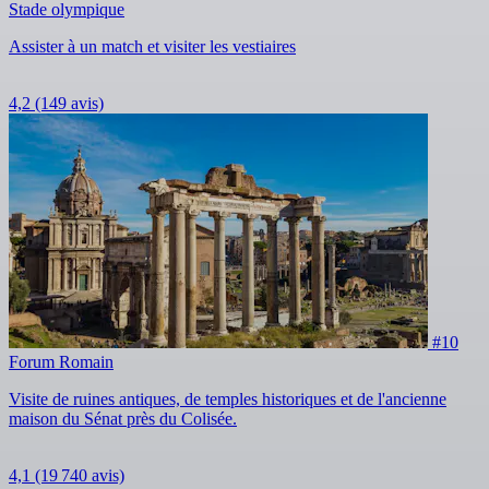
Stade olympique
Assister à un match et visiter les vestiaires
4,2
(149 avis)
#10
Forum Romain
Visite de ruines antiques, de temples historiques et de l'ancienne
maison du Sénat près du Colisée.
4,1
(19 740 avis)