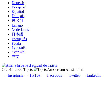
Deutsch
Ελληνικά
Español
Français
한국어
Italiano
Nederlands
日本語
Português
Polski
Русский
Svenska
中文
© 2014-2026 Tiqets
Amsterdam
Instagram
TikTok
Facebook
Twitter
LinkedIn