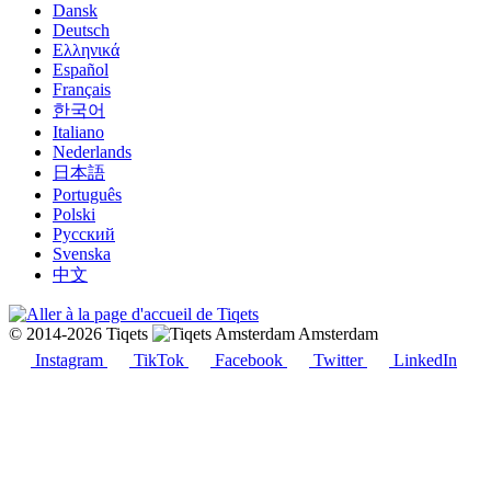
Dansk
Deutsch
Ελληνικά
Español
Français
한국어
Italiano
Nederlands
日本語
Português
Polski
Русский
Svenska
中文
© 2014-2026 Tiqets
Amsterdam
Instagram
TikTok
Facebook
Twitter
LinkedIn