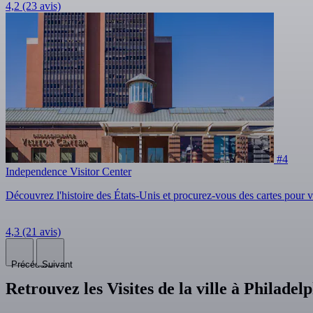
4,2
(23 avis)
#4
Independence Visitor Center
Découvrez l'histoire des États-Unis et procurez-vous des cartes pour 
4,3
(21 avis)
Précédent
Suivant
Retrouvez les Visites de la ville à Philadel