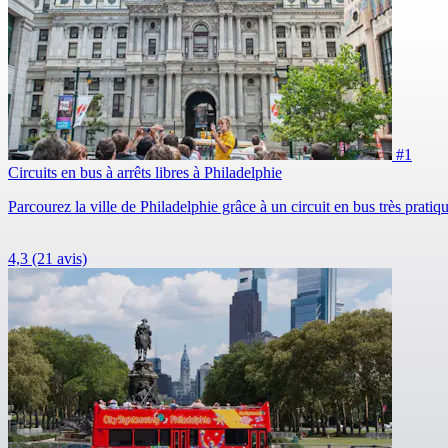
#1
Circuits en bus à arrêts libres à Philadelphie
Parcourez la ville de Philadelphie grâce à un circuit en bus très pratiq
4,3
(21 avis)