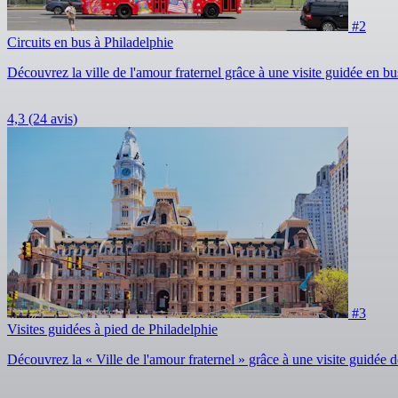
#2
Circuits en bus à Philadelphie
Découvrez la ville de l'amour fraternel grâce à une visite guidée en bu
4,3
(24 avis)
#3
Visites guidées à pied de Philadelphie
Découvrez la « Ville de l'amour fraternel » grâce à une visite guidée d