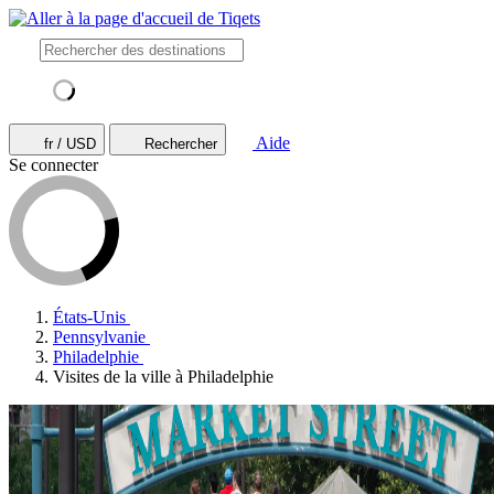
Aide
fr / USD
Rechercher
Se connecter
États-Unis
Pennsylvanie
Philadelphie
Visites de la ville à Philadelphie