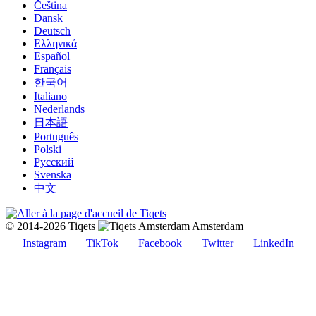
Čeština
Dansk
Deutsch
Ελληνικά
Español
Français
한국어
Italiano
Nederlands
日本語
Português
Polski
Русский
Svenska
中文
© 2014-2026 Tiqets
Amsterdam
Instagram
TikTok
Facebook
Twitter
LinkedIn