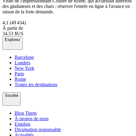
Visite de l'impressionnant Colisée de Rome, qui accueillait autrefois
des gladiateurs et des chars ; réserver l'entrée en ligne à l'avance en
raison de la forte demande.
4,1
(49 434)
À partir de
34,53 $US
Explorez
Barcelone
Londres
New York
Paris
Rome
Toutes les destinations
Société
Blog Tiqets
À propos de nous
Emplois
Divulgation responsable
Actualités