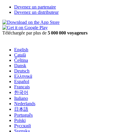
Devenez un partenaire
Devenez un distributeur
Téléchargée par plus de
5 000 000 voyageurs
English
Català
Čeština
Dansk
Deutsch
Ελληνικά
Español
Français
한국어
Italiano
Nederlands
日本語
Português
Polski
Русский
Svenska