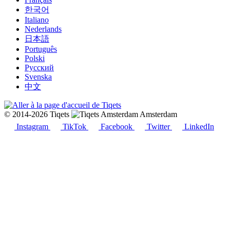
한국어
Italiano
Nederlands
日本語
Português
Polski
Русский
Svenska
中文
© 2014-2026 Tiqets
Amsterdam
Instagram
TikTok
Facebook
Twitter
LinkedIn