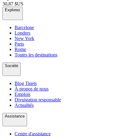
30,87 $US
Explorez
Barcelone
Londres
New York
Paris
Rome
Toutes les destinations
Société
Blog Tiqets
À propos de nous
Emplois
Divulgation responsable
Actualités
Assistance
Centre d'assistance