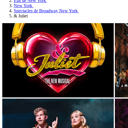
État de New York
New York
Spectacles de Broadway New York
& Juliet