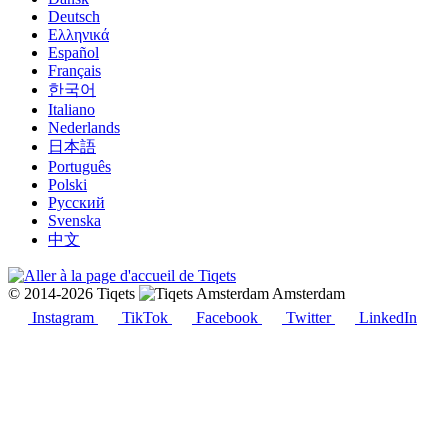
Deutsch
Ελληνικά
Español
Français
한국어
Italiano
Nederlands
日本語
Português
Polski
Русский
Svenska
中文
© 2014-2026 Tiqets
Amsterdam
Instagram
TikTok
Facebook
Twitter
LinkedIn