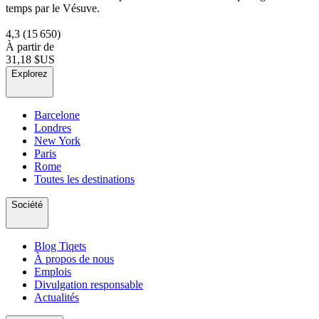
temps par le Vésuve.
4,3
(15 650)
À partir de
31,18 $US
Explorez
Barcelone
Londres
New York
Paris
Rome
Toutes les destinations
Société
Blog Tiqets
À propos de nous
Emplois
Divulgation responsable
Actualités