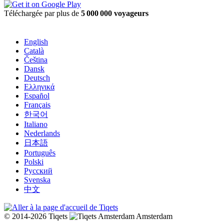
Téléchargée par plus de
5 000 000 voyageurs
English
Català
Čeština
Dansk
Deutsch
Ελληνικά
Español
Français
한국어
Italiano
Nederlands
日本語
Português
Polski
Русский
Svenska
中文
© 2014-2026 Tiqets
Amsterdam