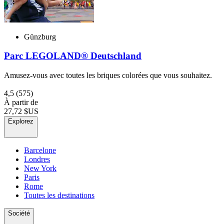
Günzburg
Parc LEGOLAND® Deutschland
Amusez-vous avec toutes les briques colorées que vous souhaitez.
4,5
(575)
À partir de
27,72 $US
Explorez
Barcelone
Londres
New York
Paris
Rome
Toutes les destinations
Société