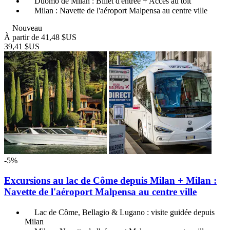
Duomo de Milan : Billet d'entrée + Accès au toit
Milan : Navette de l'aéroport Malpensa au centre ville
Nouveau
À partir de
41,48 $US
39,41 $US
-5%
Excursions au lac de Côme depuis Milan + Milan :
Navette de l'aéroport Malpensa au centre ville
Lac de Côme, Bellagio & Lugano : visite guidée depuis
Milan