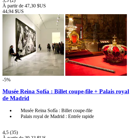
3,5
(2)
À partir de
47,30 $US
44,94 $US
-5%
Musée Reina Sofía : Billet coupe-file + Palais royal
de Madrid
Musée Reina Sofía : Billet coupe-file
Palais royal de Madrid : Entrée rapide
4,5
(35)
À partir de
39,23 $US