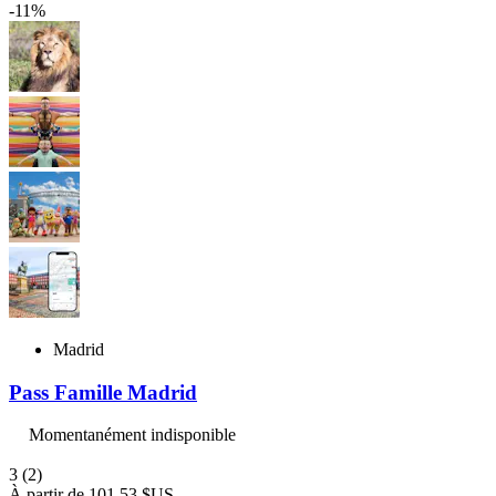
-11%
Madrid
Pass Famille Madrid
Momentanément indisponible
3
(2)
À partir de
101,53 $US