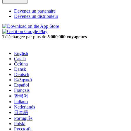
Devenez un partenaire
Devenez un distributeur
Téléchargée par plus de
5 000 000 voyageurs
English
Català
Čeština
Dansk
Deutsch
Ελληνικά
Español
Français
한국어
Italiano
Nederlands
日本語
Português
Polski
Русский