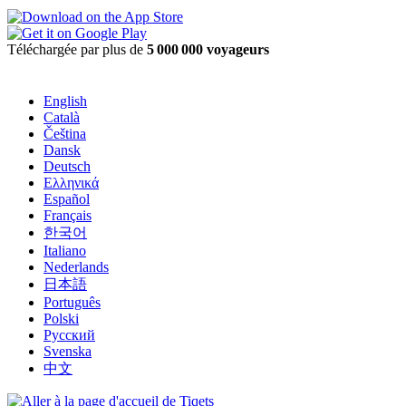
Téléchargée par plus de
5 000 000 voyageurs
English
Català
Čeština
Dansk
Deutsch
Ελληνικά
Español
Français
한국어
Italiano
Nederlands
日本語
Português
Polski
Русский
Svenska
中文