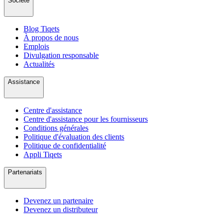
Société
Blog Tiqets
À propos de nous
Emplois
Divulgation responsable
Actualités
Assistance
Centre d'assistance
Centre d'assistance pour les fournisseurs
Conditions générales
Politique d'évaluation des clients
Politique de confidentialité
Appli Tiqets
Partenariats
Devenez un partenaire
Devenez un distributeur