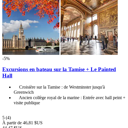
-5%
Excursions en bateau sur la Tamise + Le Painted
Hall
Croisière sur la Tamise : de Westminster jusqu'à
Greenwich
Ancien collège royal de la marine : Entrée avec hall peint +
visite publique
5
(4)
À partir de
46,81 $US
44,47 $US