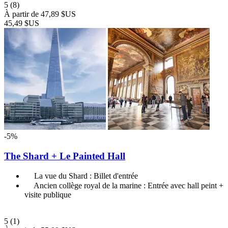
5
(8)
À partir de
47,89 $US
45,49 $US
-5%
The Shard + Le Painted Hall
La vue du Shard : Billet d'entrée
Ancien collège royal de la marine : Entrée avec hall peint +
visite publique
5
(1)