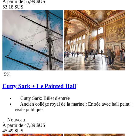
À partir de
55,99 $US
53,18 $US
-5%
Cutty Sark + Le Painted Hall
Cutty Sark: Billet d'entrée
Ancien collège royal de la marine : Entrée avec hall peint +
visite publique
Nouveau
À partir de
47,89 $US
45,49 $US