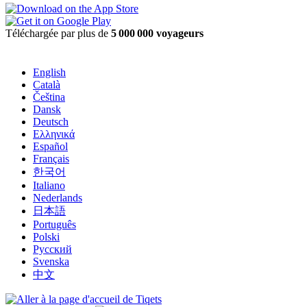
Téléchargée par plus de
5 000 000 voyageurs
English
Català
Čeština
Dansk
Deutsch
Ελληνικά
Español
Français
한국어
Italiano
Nederlands
日本語
Português
Polski
Русский
Svenska
中文