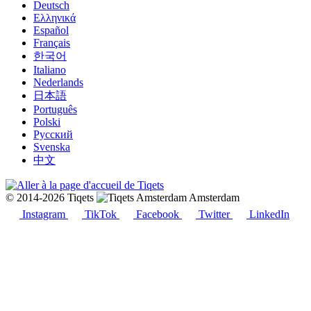
Deutsch
Ελληνικά
Español
Français
한국어
Italiano
Nederlands
日本語
Português
Polski
Русский
Svenska
中文
© 2014-2026 Tiqets
Amsterdam
Instagram
TikTok
Facebook
Twitter
LinkedIn