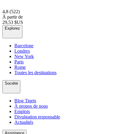
4,8
(522)
À partir de
29,53 $US
Explorez
Barcelone
Londres
New York
Paris
Rome
Toutes les destinations
Société
Blog Tiqets
À propos de nous
Emplois
Divulgation responsable
Actualités
Assistance