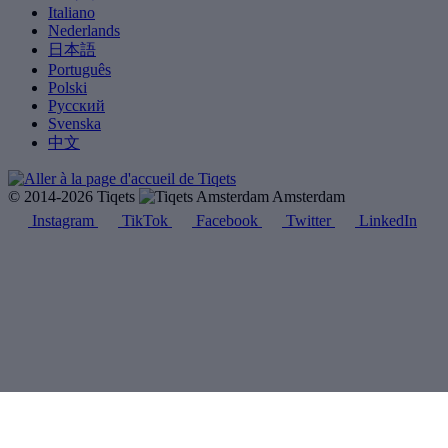
Italiano
Nederlands
日本語
Português
Polski
Русский
Svenska
中文
© 2014-2026 Tiqets
Amsterdam
Instagram
TikTok
Facebook
Twitter
LinkedIn