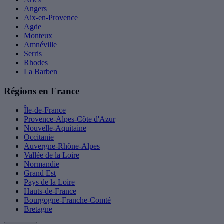
Angers
Aix-en-Provence
Agde
Monteux
Amnéville
Serris
Rhodes
La Barben
Régions en France
Île-de-France
Provence-Alpes-Côte d'Azur
Nouvelle-Aquitaine
Occitanie
Auvergne-Rhône-Alpes
Vallée de la Loire
Normandie
Grand Est
Pays de la Loire
Hauts-de-France
Bourgogne-Franche-Comté
Bretagne