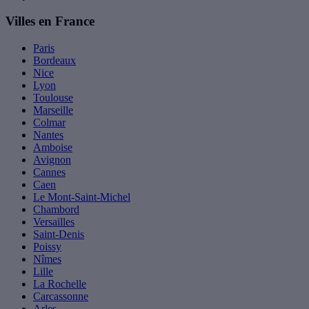
Villes en France
Paris
Bordeaux
Nice
Lyon
Toulouse
Marseille
Colmar
Nantes
Amboise
Avignon
Cannes
Caen
Le Mont-Saint-Michel
Chambord
Versailles
Saint-Denis
Poissy
Nîmes
Lille
La Rochelle
Carcassonne
Arles