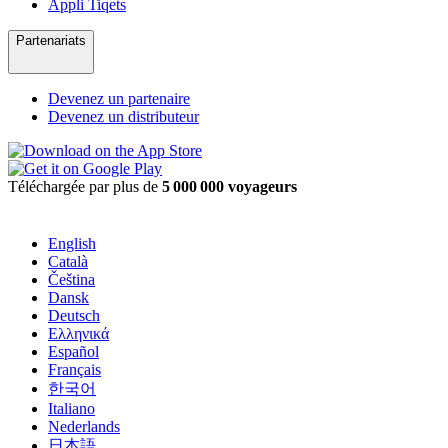
Appli Tiqets
Partenariats
Devenez un partenaire
Devenez un distributeur
Téléchargée par plus de
5 000 000 voyageurs
English
Català
Čeština
Dansk
Deutsch
Ελληνικά
Español
Français
한국어
Italiano
Nederlands
日本語