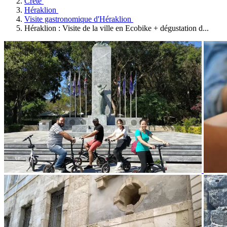
Crète
Héraklion
Visite gastronomique d'Héraklion
Héraklion : Visite de la ville en Ecobike + dégustation d...