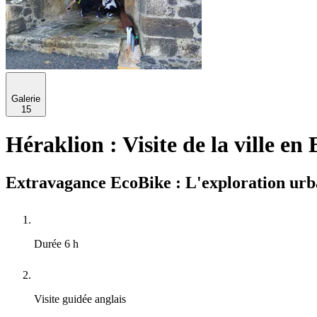
Galerie
15
Héraklion : Visite de la ville en
Extravagance EcoBike : L'exploration urba
Durée
6 h
Visite guidée
anglais