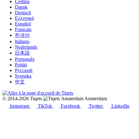
Čeština
Dansk
Deutsch
Ελληνικά
Español
Français
한국어
Italiano
Nederlands
日本語
Português
Polski
Русский
Svenska
中文
© 2014-2026 Tiqets
Amsterdam
Instagram
TikTok
Facebook
Twitter
LinkedIn