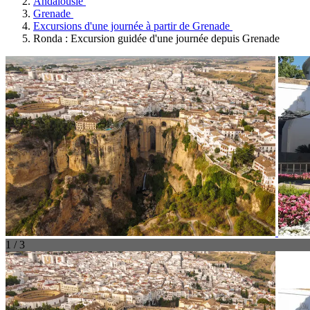
Andalousie
Grenade
Excursions d'une journée à partir de Grenade
Ronda : Excursion guidée d'une journée depuis Grenade
1 / 3