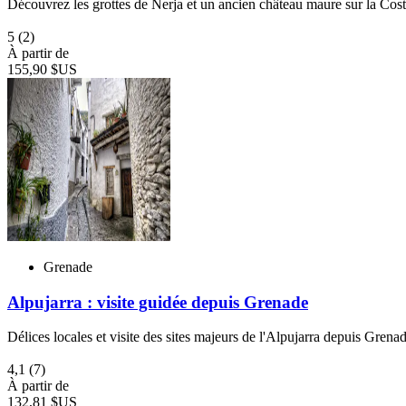
Découvrez les grottes de Nerja et un ancien château maure sur la Cost
5
(2)
À partir de
155,90 $US
Grenade
Alpujarra : visite guidée depuis Grenade
Délices locales et visite des sites majeurs de l'Alpujarra depuis Grena
4,1
(7)
À partir de
132,81 $US