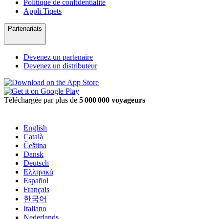
Politique de confidentialité
Appli Tiqets
Partenariats
Devenez un partenaire
Devenez un distributeur
Téléchargée par plus de
5 000 000 voyageurs
English
Català
Čeština
Dansk
Deutsch
Ελληνικά
Español
Français
한국어
Italiano
Nederlands