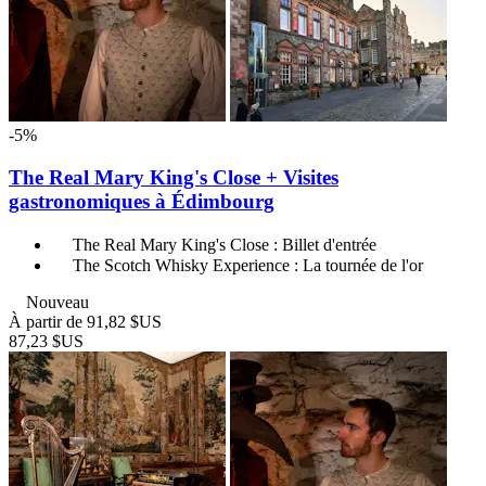
-5%
The Real Mary King's Close + Visites
gastronomiques à Édimbourg
The Real Mary King's Close : Billet d'entrée
The Scotch Whisky Experience : La tournée de l'or
Nouveau
À partir de
91,82 $US
87,23 $US