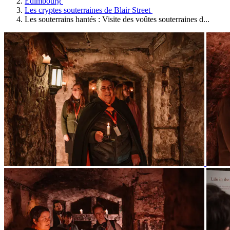
Édimbourg
Les cryptes souterraines de Blair Street
Les souterrains hantés : Visite des voûtes souterraines d...