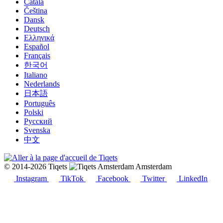
Català
Čeština
Dansk
Deutsch
Ελληνικά
Español
Français
한국어
Italiano
Nederlands
日本語
Português
Polski
Русский
Svenska
中文
© 2014-2026 Tiqets
Amsterdam
Instagram
TikTok
Facebook
Twitter
LinkedIn