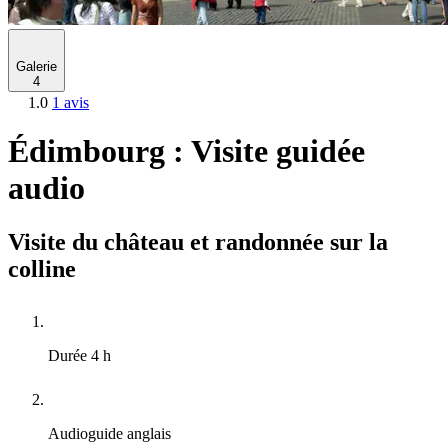
Galerie
4
1.0
1 avis
Édimbourg : Visite guidée
audio
Visite du château et randonnée sur la
colline
Durée
4 h
Audioguide
anglais