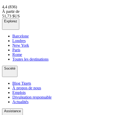
4,4
(836)
À partir de
51,73 $US
Explorez
Barcelone
Londres
New York
Paris
Rome
Toutes les destinations
Société
Blog Tiqets
À propos de nous
Emplois
Divulgation responsable
Actualités
Assistance