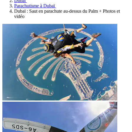
Dubaï
Parachutisme à Dubaï
Dubaï : Saut en parachute au-dessus du Palm + Photos et
vidéo