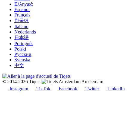
Ελληνικά
Español
Français
한국어
Italiano
Nederlands
日本語
Português
Polski
Русский
Svenska
中文
© 2014-2026 Tiqets
Amsterdam
Instagram
TikTok
Facebook
Twitter
LinkedIn